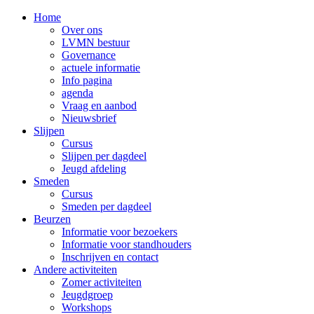
Home
Over ons
LVMN bestuur
Governance
actuele informatie
Info pagina
agenda
Vraag en aanbod
Nieuwsbrief
Slijpen
Cursus
Slijpen per dagdeel
Jeugd afdeling
Smeden
Cursus
Smeden per dagdeel
Beurzen
Informatie voor bezoekers
Informatie voor standhouders
Inschrijven en contact
Andere activiteiten
Zomer activiteiten
Jeugdgroep
Workshops