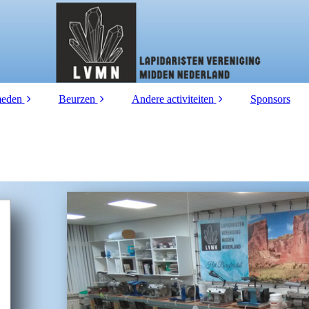
eden
Beurzen
Andere activiteiten
Sponsors
Cursus
Informatie voor
Zomer activiteiten
bezoekers
eel
meden per dagdeel
Jeugdgroep
Informatie voor
standhouders
Workshops
Inschrijven en contact
Excursies
Lezingen