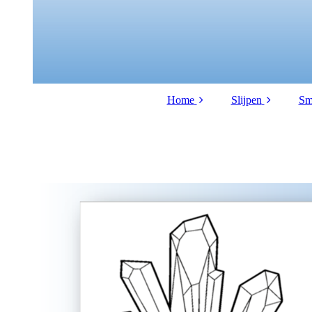
Home
Slijpen
Sm
Over ons
Cursus
LVMN bestuur
Slijpen per dagd
S
Governance
Jeugd afdeling
actuele informatie
Info pagina
agenda
Vraag en aanbod
Nieuwsbrief